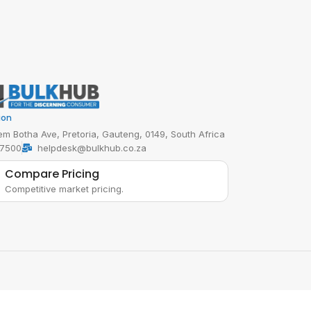
ion
em Botha Ave, Pretoria, Gauteng, 0149, South Africa
 7500
helpdesk@bulkhub.co.za
Compare Pricing
Competitive market pricing.