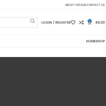
ABOUT US
FAQS
CONTACT US
0
LOGIN / REGISTER
R
0,00
HOME
SHOP