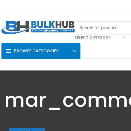
SELECT CATEGORY
BROWSE CATEGORIES
mar_comm