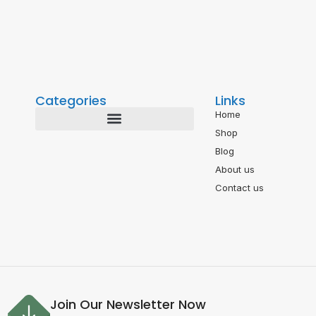
Categories
Links
Home
Shop
Blog
About us
Contact us
Join Our Newsletter Now