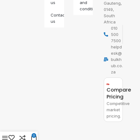
us
and
Gauteng,
conditions
0149,
Contact
South
us
Africa
010
500
7500
helpd
esk@
bulkh
ub.co.
za
Compare
Pricing
Competitive
market
pricing.
0