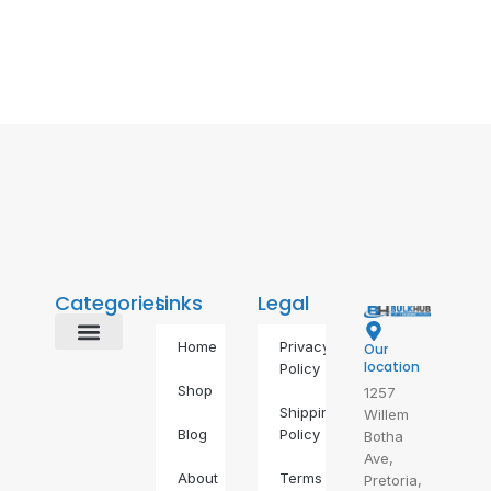
Categories
Links
Legal
Home
Privacy
Our
Alternative Energy
BDS Alternatives
Food & Drinks
Gas Geyser
IP Phones
Self Defence
Self-Care
location
Policy
Shop
1257
Shipping
Willem
Blog
Policy
Botha
Ave,
About
Terms
Pretoria,